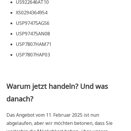
US922646AT10
XS0294364954
USP97475AG56
USP97475AN08
USP7807HAM71
USP7807HAP03
Warum jetzt handeln? Und was
danach?
Das Angebot vom
11. Februar 2025
ist nun
abgelaufen, aber wir möchten betonen, dass Sie