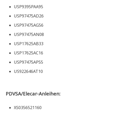
USP9395PAA95
USP97475AD26
USP97475AG56
USP97475AN08
USP17625AB33
USP17625AC16
USP97475AP55
US922646AT10
PDVSA/Elecar-Anleihen:
XS0356521160